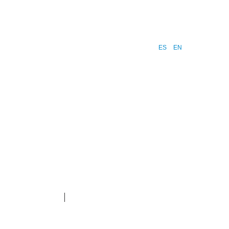
ES
EN
ntacto
Blog